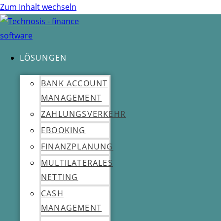
Besuche Beispielseite
Zum Inhalt wechseln
LÖSUNGEN
BANK ACCOUNT
MANAGEMENT
ZAHLUNGSVERKEHR
EBOOKING
FINANZPLANUNG
MULTILATERALES
NETTING
CASH
MANAGEMENT